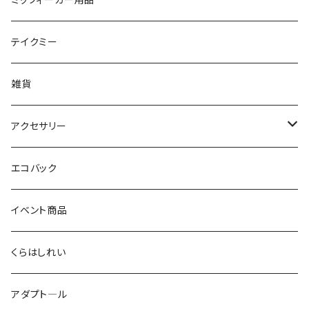
テイクミー
雑貨
アクセサリー
ピアス
エコバック
イアリング
イベント商品
リング
くらはしれい
ヘアアイテム
アダプト―ル